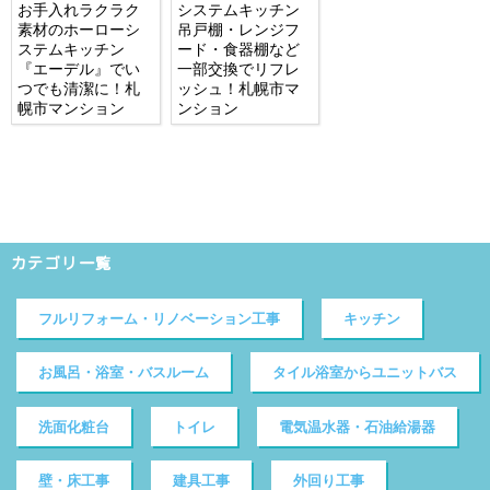
お手入れラクラク
システムキッチン
素材のホーローシ
吊戸棚・レンジフ
ステムキッチン
ード・食器棚など
『エーデル』でい
一部交換でリフレ
つでも清潔に！札
ッシュ！札幌市マ
幌市マンション
ンション
カテゴリ一覧
フルリフォーム・リノベーション工事
キッチン
お風呂・浴室・バスルーム
タイル浴室からユニットバス
洗面化粧台
トイレ
電気温水器・石油給湯器
壁・床工事
建具工事
外回り工事