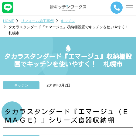
メ
ニ
ュ
HOME
リフォーム施工事例
キッチン
ー
タカラスタンダード『エマージュ』収納棚設置でキッチンを使いやすく！
ナ
札幌市
ビ
ゲ
ー
シ
タカラスタンダード『エマージュ』収納棚設
ョ
置でキッチンを使いやすく！ 札幌市
ン
ボ
タ
ン
キッチン
2019年3月2日
タカラスタンダード『エマージュ（Ｅ
ＭＡＧＥ）』シリーズ食器収納棚