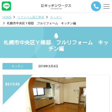
メ
ニ
ュ
HOME
リフォーム施工事例
キッチン
ー
札幌市中央区Ｙ様邸 フルリフォーム キッチン編
ナ
ビ
ゲ
ー
札幌市中央区Ｙ様邸 フルリフォーム キッ
シ
チン編
ョ
ン
ボ
タ
キッチン
2019年3月4日
ン
BEFORE