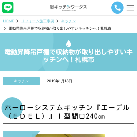
メ
ニ
ュ
HOME
リフォーム施工事例
キッチン
ー
電動昇降吊戸棚で収納物が取り出しやすいキッチンへ！札幌市
ナ
ビ
ゲ
ー
電動昇降吊戸棚で収納物が取り出しやすいキ
シ
ッチンへ！札幌市
ョ
ン
ボ
タ
キッチン
2019年1月18日
ン
ホーローシステムキッチン『エーデル
（ＥＤＥＬ）』Ｉ型間口240㎝