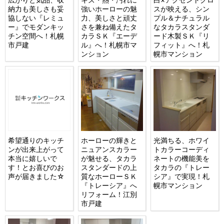
納力も美しさも妥
強いホーローの魅
スが映える、シン
協しない『レミュ
力、美しさと頑丈
プル＆ナチュラル
ー』でモダンキッ
さを兼ね備えたタ
なタカラスタンダ
チン空間へ！札幌
カラＳＫ『エーデ
ード木製ＳＫ『リ
市戸建
ル』へ！札幌市マ
フィット』へ！札
ンション
幌市マンション
希望通りのキッチ
ホーローの輝きと
光満ちる、ホワイ
ンが出来上がって
ニュアンスカラー
トカラーコーディ
本当に嬉しいで
が魅せる、タカラ
ネートの機能美を
す！とお喜びのお
スタンダードの上
タカラの『トレー
声が届きました☆
質なホーローＳＫ
シア』で実現！札
『トレーシア』へ
幌市マンション
リフォーム！江別
市戸建