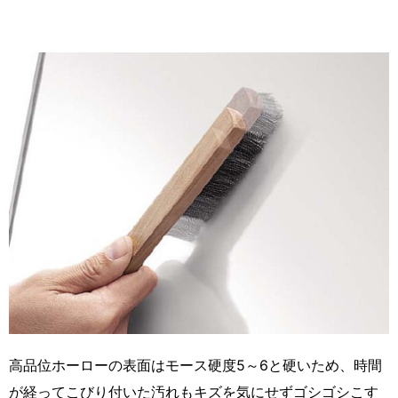
高品位ホーローの表面はモース硬度5～6と硬いため、時間
が経ってこびり付いた汚れもキズを気にせずゴシゴシこす