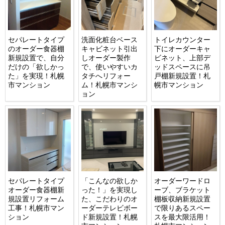
セパレートタイプ
洗面化粧台ベース
トイレカウンター
のオーダー食器棚
キャビネット引出
下にオーダーキャ
新規設置で、自分
しオーダー製作
ビネット、上部デ
だけの「欲しかっ
で、使いやすいカ
ッドスペースに吊
た」を実現！札幌
タチへリフォー
戸棚新規設置！札
市マンション
ム！札幌市マンシ
幌市マンション
ョン
セパレートタイプ
「こんなの欲しか
オーダーワードロ
オーダー食器棚新
った！」を実現し
ーブ、ブラケット
規設置リフォーム
た、こだわりのオ
棚板収納新規設置
工事！札幌市マン
ーダーテレビボー
で限りあるスペー
ション
ド新規設置！札幌
スを最大限活用！