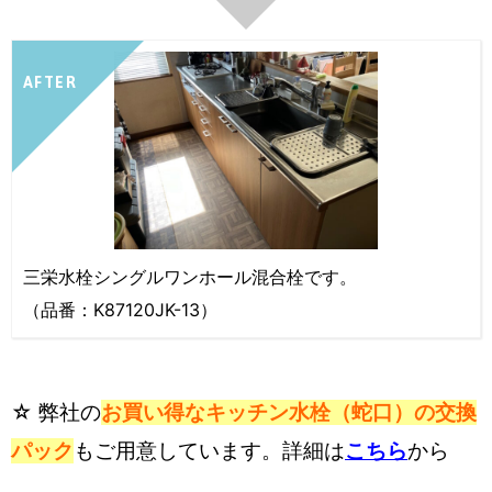
AFTER
三栄水栓シングルワンホール混合栓です。
（品番：K87120JK-13）
☆ 弊社の
お買い得なキッチン水栓（蛇口）の交換
パック
もご用意しています。詳細は
こちら
から