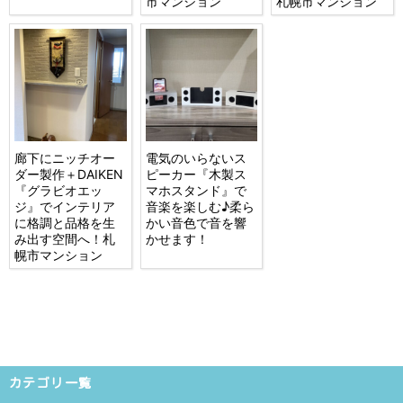
市マンション
札幌市マンション
廊下にニッチオー
電気のいらないス
ダー製作＋DAIKEN
ピーカー『木製ス
『グラビオエッ
マホスタンド』で
ジ』でインテリア
音楽を楽しむ♪柔ら
に格調と品格を生
かい音色で音を響
み出す空間へ！札
かせます！
幌市マンション
カテゴリ一覧