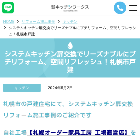
メ
ニ
ュ
HOME
リフォーム施工事例
キッチン
ー
システムキッチン扉交換でリーズナブルにプチリフォーム、空間リフレッシ
ナ
ュ！札幌市戸建
ビ
ゲ
ー
システムキッチン扉交換でリーズナブルにプ
シ
ョ
チリフォーム、空間リフレッシュ！札幌市戸
ン
建
ボ
タ
ン
キッチン
2024年5月2日
札幌市の戸建住宅にて、システムキッチン扉交換
リフォーム施工事例のご紹介です
自社工場
【札幌オーダー家具工房 工場直営店】
を