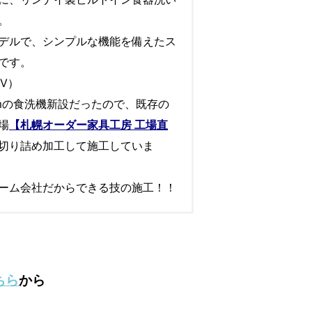
。
デルで、シンプルな機能を備えたス
です。
SV）
cmの食洗機新設だったので、既存の
場
【札幌オーダー家具工房 工場直
切り詰め加工して施工していま
ーム会社だからできる技の施工！！
ちら
から