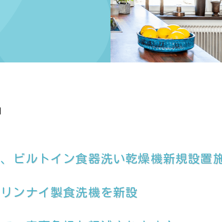
日
て、ビルトイン食器洗い乾燥機新規設置
にリンナイ製食洗機を新設