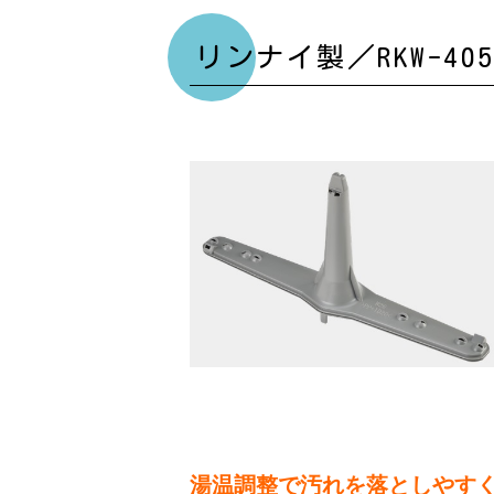
リンナイ製／RKW-405
湯温調整で汚れを落としやす