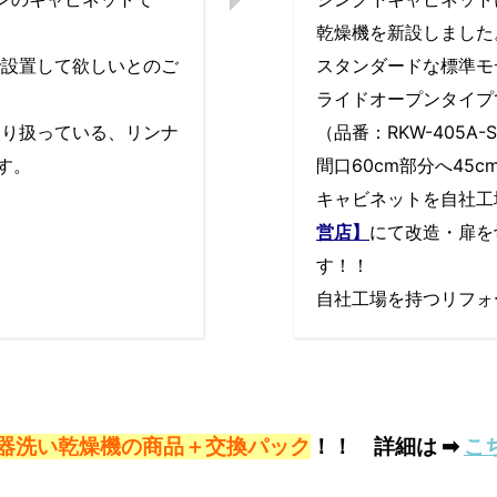
乾燥機を新設しました
で設置して欲しいとのご
スタンダードな標準モ
ライドオープンタイプ
取り扱っている、リンナ
（品番：RKW-405A-
す。
間口60cm部分へ45
キャビネットを自社工
営店】
にて改造・扉を
す！！
自社工場を持つリフォ
器洗い乾燥機の商品＋交換パック
！！ 詳細は ➡
こ