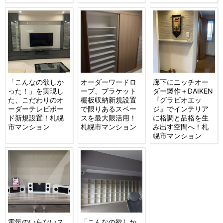
「こんなの欲しか
オーダーワードロ
廊下にニッチオー
った！」を実現し
ーブ、ブラケット
ダー製作＋DAIKEN
た、こだわりのオ
棚板収納新規設置
『グラビオエッ
ーダーテレビボー
で限りあるスペー
ジ』でインテリア
ド新規設置！札幌
スを最大限活用！
に格調と品格を生
市マンション
札幌市マンション
み出す空間へ！札
幌市マンション
電気のいらないス
「こんなの欲しか