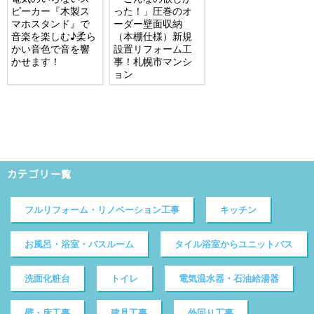
ピーカー『木製ス
った！」圧巻のオ
マホスタンド』で
ーダー壁面収納
音楽を楽しむ♪柔ら
（本棚仕様）新規
かい音色で音を響
設置リフォーム工
かせます！
事！札幌市マンシ
ョン
カテゴリ一覧
フルリフォーム・リノベーション工事
キッチン
お風呂・浴室・バスルーム
タイル浴室からユニットバス
洗面化粧台
トイレ
電気温水器・石油給湯器
壁・床工事
建具工事
外回り工事