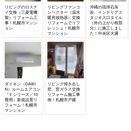
リビングのロスナ
リビングファンコ
沖縄の琉球石灰
イ交換（三菱電機
ンベクター（温水
岩、インテリアス
製）リフォーム工
暖房放熱器）交換
タジオ入口タイル
事！札幌市マンシ
リフォームでリフ
（外の上がり框部
ョン
レッシュ！札幌市
分）に施工しまし
マンション
た！中央区大通
ダイキン（DAIKI
リビング掃き出し
N）ルームエアコン
窓、窓ガラス交換
『Ｅシリーズ／10
リフォーム施工事
畳用』新規設置リ
例！札幌市戸建
フォーム！札幌市
マンション