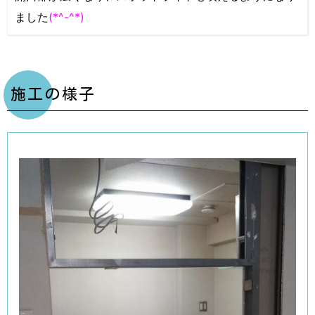
ました
(*^-^*)
施工の様子