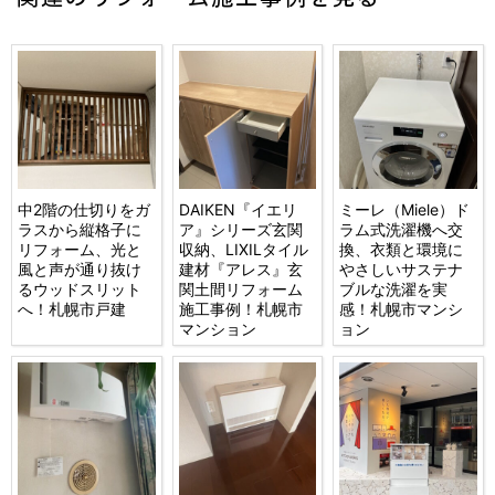
中2階の仕切りをガ
DAIKEN『イエリ
ミーレ（Miele）ド
ラスから縦格子に
ア』シリーズ玄関
ラム式洗濯機へ交
リフォーム、光と
収納、LIXILタイル
換、衣類と環境に
風と声が通り抜け
建材『アレス』玄
やさしいサステナ
るウッドスリット
関土間リフォーム
ブルな洗濯を実
へ！札幌市戸建
施工事例！札幌市
感！札幌市マンシ
マンション
ョン