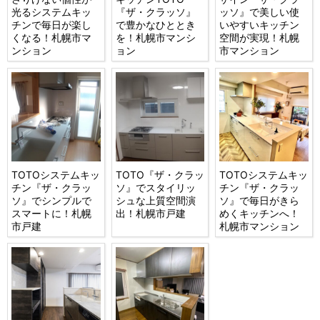
光るシステムキッ
『ザ・クラッソ』
ッソ』で美しい使
チンで毎日が楽し
で豊かなひととき
いやすいキッチン
くなる！札幌市マ
を！札幌市マンシ
空間が実現！札幌
ンション
ョン
市マンション
TOTOシステムキッ
TOTO『ザ・クラッ
TOTOシステムキッ
チン『ザ・クラッ
ソ』でスタイリッ
チン『ザ・クラッ
ソ』でシンプルで
シュな上質空間演
ソ』で毎日がきら
スマートに！札幌
出！札幌市戸建
めくキッチンへ！
市戸建
札幌市マンション