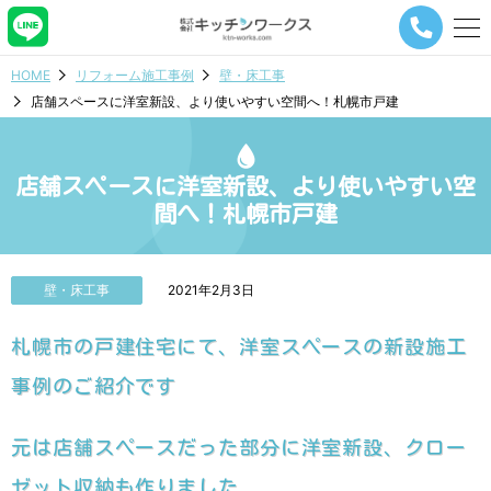
メ
ニ
ュ
HOME
リフォーム施工事例
壁・床工事
ー
店舗スペースに洋室新設、より使いやすい空間へ！札幌市戸建
ナ
ビ
ゲ
ー
店舗スペースに洋室新設、より使いやすい空
シ
間へ！札幌市戸建
ョ
ン
ボ
タ
壁・床工事
2021年2月3日
ン
札幌市の戸建住宅にて、洋室スペースの新設施工
事例のご紹介です
元は店舗スペースだった部分に洋室新設、クロー
ゼット収納も作りました