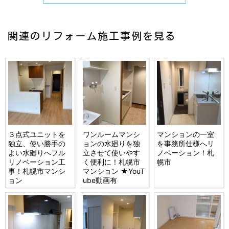
関連のリフォーム施工事例を見る
３点式ユニットを
ワンルームマンシ
マンションの一室
独立、使い勝手の
ョンの水廻りを独
を事務所仕様へリ
よい水廻りへフル
立させて使いやす
ノベーション！札
リノベーション工
く便利に！札幌市
幌市
事！札幌市マンシ
マンション ★YouT
ョン
ube動画有