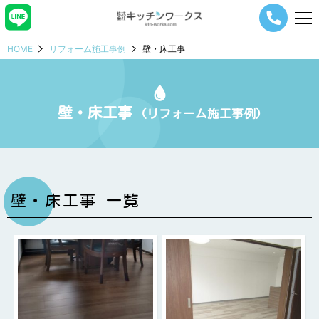
メ
ニ
ュ
HOME
リフォーム施工事例
壁・床工事
ー
ナ
ビ
ゲ
壁・床工事
ー
(リフォーム施工事例)
シ
ョ
ン
ボ
タ
ン
壁・床工事 一覧