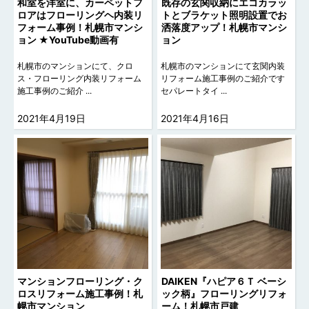
和室を洋室に、カーペットフ
既存の玄関収納にエコカラッ
ロアはフローリングヘ内装リ
トとブラケット照明設置でお
フォーム事例！札幌市マンシ
洒落度アップ！札幌市マンシ
ョン ★YouTube動画有
ョン
札幌市のマンションにて、クロ
札幌市のマンションにて玄関内装
ス・フローリング内装リフォーム
リフォーム施工事例のご紹介です
施工事例のご紹介 ...
セパレートタイ ...
2021年4月19日
2021年4月16日
マンションフローリング・ク
DAIKEN『ハピア６Ｔ ベーシ
ロスリフォーム施工事例！札
ック柄』フローリングリフォ
幌市マンション
ーム！札幌市戸建