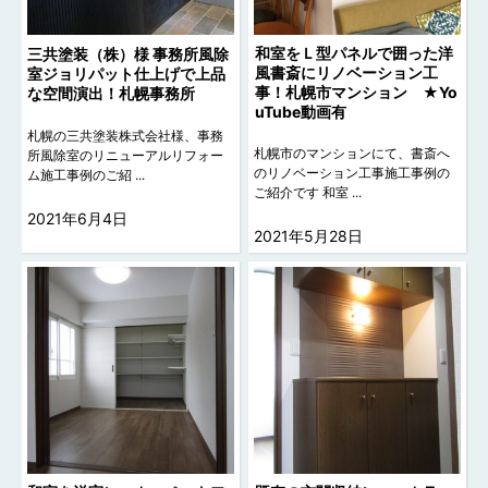
和室をＬ型パネルで囲った洋
三共塗装（株）様 事務所風除
風書斎にリノベーション工
室ジョリパット仕上げで上品
事！札幌市マンション ★Yo
な空間演出！札幌事務所
uTube動画有
札幌の三共塗装株式会社様、事務
札幌市のマンションにて、書斎へ
所風除室のリニューアルリフォー
のリノベーション工事施工事例の
ム施工事例のご紹 ...
ご紹介です 和室 ...
2021年6月4日
2021年5月28日