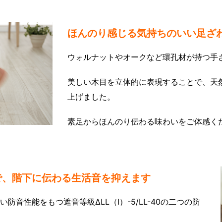
ほんのり感じる気持ちのいい足ざ
ウォルナットやオークなど環孔材が持つ手
美しい木目を立体的に表現することで、天
上げました。
素足からほんのり伝わる味わいをご体感く
で、階下に伝わる生活音を抑えます
り高い防音性能をもつ遮音等級ΔLL（Ⅰ）-5/LL-40の二つの防