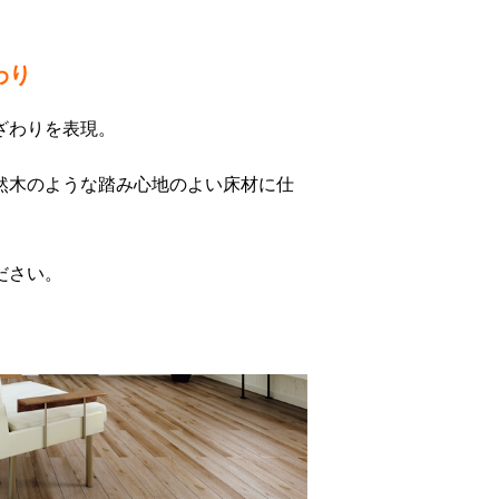
わり
ざわりを表現。
然木のような踏み心地のよい床材に仕
ださい。