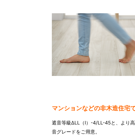
マンションなどの非木造住宅
遮音等級ΔLL（Ⅰ）-4/LL-45と、よ
音グレードをご用意。