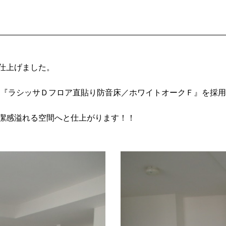
仕上げました。
）の『ラシッサＤフロア直貼り防音床／ホワイトオークＦ』を採
潔感溢れる空間へと仕上がります！！