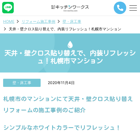
メ
ニ
ュ
HOME
リフォーム施工事例
壁・床工事
ー
天井・壁クロス貼り替えで、内装リフレッシュ！札幌市マンション
ナ
ビ
ゲ
ー
天井・壁クロス貼り替えで、内装リフレッシ
シ
ュ！札幌市マンション
ョ
ン
ボ
タ
壁・床工事
2020年11月4日
ン
札幌市のマンションにて天井・壁クロス貼り替え
リフォームの施工事例のご紹介
シンプルなホワイトカラーでリフレッシュ！