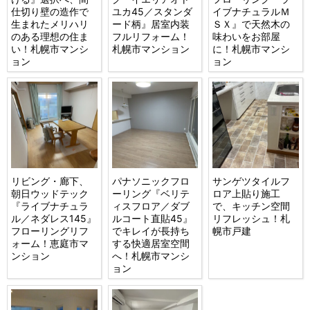
仕切り壁の造作で
ユカ45／スタンダ
イブナチュラルＭ
生まれたメリハリ
ード柄』居室内装
ＳＸ』で天然木の
のある理想の住ま
フルリフォーム！
味わいをお部屋
い！札幌市マンシ
札幌市マンション
に！札幌市マンシ
ョン
ョン
リビング・廊下、
パナソニックフロ
サンゲツタイルフ
朝日ウッドテック
ーリング『ベリテ
ロア上貼り施工
『ライブナチュラ
ィスフロア／ダブ
で、キッチン空間
ル／ネダレス145』
ルコート直貼45』
リフレッシュ！札
フローリングリフ
でキレイが長持ち
幌市戸建
ォーム！恵庭市マ
する快適居室空間
ンション
へ！札幌市マンシ
ョン