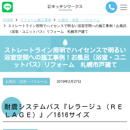
メ
ニ
ュ
HOME
リフォーム施工事例
お風呂・浴室・バスルーム
ー
ストレートライン照明でハイセンスで明るい浴室空間への施工事例！お風呂
ナ
（浴室・ユニットバス）リフォーム 札幌市戸建て
ビ
ゲ
ー
ストレートライン照明でハイセンスで明るい
シ
ョ
浴室空間への施工事例！お風呂（浴室・ユニ
ン
ットバス）リフォーム 札幌市戸建て
ボ
タ
ン
お風呂・浴室・バスルーム
2019年2月27日
耐震システムバス『レラージュ（ＲＥ
ＬＡＧＥ）』／1616サイズ