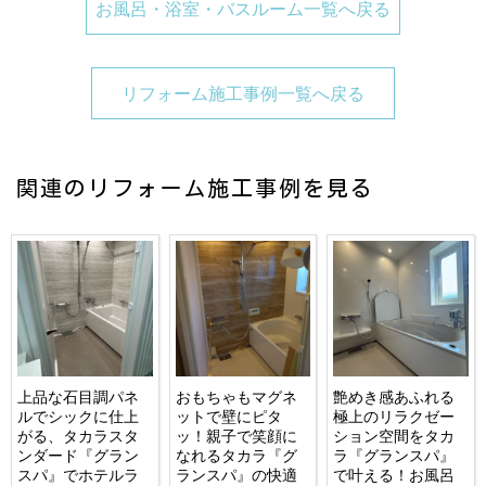
お風呂・浴室・バスルーム一覧へ戻る
リフォーム施工事例一覧へ戻る
関連のリフォーム施工事例を見る
上品な石目調パネ
おもちゃもマグネ
艶めき感あふれる
ルでシックに仕上
ットで壁にピタ
極上のリラクゼー
がる、タカラスタ
ッ！親子で笑顔に
ション空間をタカ
ンダード『グラン
なれるタカラ『グ
ラ『グランスパ』
スパ』でホテルラ
ランスパ』の快適
で叶える！お風呂