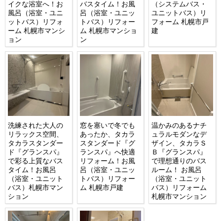
イクな浴室へ！お
バスタイム！お風
（システムバス・
風呂（浴室・ユニ
呂（浴室・ユニッ
ユニットバス）リ
ットバス）リフォ
トバス）リフォー
フォーム 札幌市戸
ーム 札幌市マンシ
ム 札幌市マンショ
建
ョン
ン
洗練された大人の
窓を塞いで冬でも
温かみのあるナチ
リラックス空間、
あったか、タカラ
ュラルモダンなデ
タカラスタンダー
スタンダード『グ
ザイン、タカラＳ
ド『グランスパ』
ランスパ』へ快適
Ｂ『グランスパ』
で彩る上質なバス
リフォーム！お風
で理想通りのバス
タイム！お風呂
呂（浴室・ユニッ
ルーム！ お風呂
（浴室・ユニット
トバス）リフォー
（浴室・ユニット
バス）札幌市マン
ム 札幌市戸建
バス）リフォーム
ション
札幌市マンション