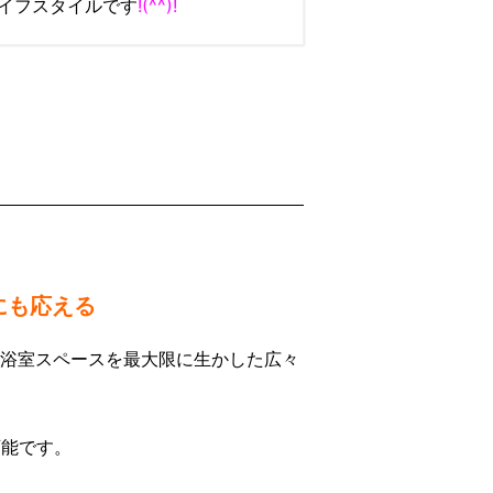
イフスタイルです
!(^^)!
にも応える
の浴室スペースを最大限に生かした広々
可能です。