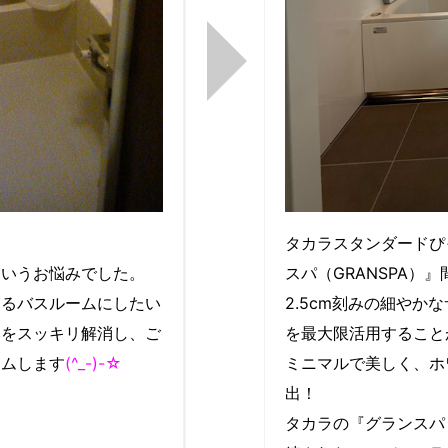
。
タカラスタンダードぴ
というお悩みでした。
スパ（GRANSPA）』
あるバスルームにしたい
2.5cm刻みの細や
みをスッキリ解消し、ご
を最大限活用すること
ームします
(^_-)-☆
ミニマルで美しく、ホ
出！
タカラの『グランスパ（