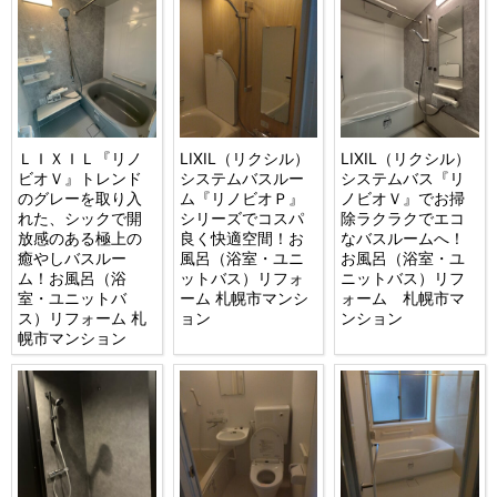
ＬＩＸＩＬ『リノ
LIXIL（リクシル）
LIXIL（リクシル）
ビオＶ』トレンド
システムバスルー
システムバス『リ
のグレーを取り入
ム『リノビオＰ』
ノビオＶ』でお掃
れた、シックで開
シリーズでコスパ
除ラクラクでエコ
放感のある極上の
良く快適空間！お
なバスルームへ！
癒やしバスルー
風呂（浴室・ユニ
お風呂（浴室・ユ
ム！お風呂（浴
ットバス）リフォ
ニットバス）リフ
室・ユニットバ
ーム 札幌市マンシ
ォーム 札幌市マ
ス）リフォーム 札
ョン
ンション
幌市マンション