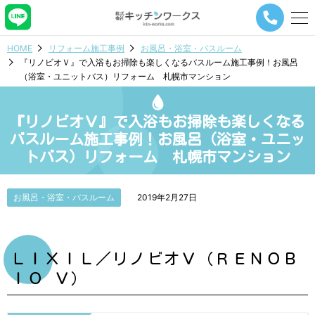
メ
ニ
ュ
HOME
リフォーム施工事例
お風呂・浴室・バスルーム
ー
『リノビオＶ』で入浴もお掃除も楽しくなるバスルーム施工事例！お風呂
ナ
（浴室・ユニットバス）リフォーム 札幌市マンション
ビ
ゲ
ー
『リノビオＶ』で入浴もお掃除も楽しくなる
シ
ョ
バスルーム施工事例！お風呂（浴室・ユニッ
ン
トバス）リフォーム 札幌市マンション
ボ
タ
ン
お風呂・浴室・バスルーム
2019年2月27日
ＬＩＸＩＬ／リノビオＶ（ＲＥＮＯＢ
ＩＯ Ｖ）