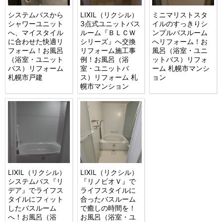
システムバスから
LIXIL（リクシル）
ミニマリストスタ
シャワーユニット
3点式ユニットバス
イルのすっきりシ
へ、マイスタイル
ルーム『ＢＬＣＷ
ンプルバスルーム
に合わせた快適リ
シリーズ』へ交換
へリフォーム！お
フォーム！お風呂
リフォーム施工事
風呂（浴室・ユニ
（浴室・ユニット
例！お風呂（浴
ットバス）リフォ
バス）リフォーム
室・ユニットバ
ーム 札幌市マンシ
札幌市戸建
ス）リフォーム 札
ョン
幌市マンション
LIXIL（リクシル）
LIXIL（リクシル）
システムバス『リ
『リノビオＶ』で
デア』でライフス
ライフスタイルに
タイルにフィット
合ったバスルーム
したバスルーム
で癒しの時間を！
へ！お風呂（浴
お風呂（浴室・ユ