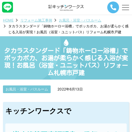
メ
ニ
ュ
HOME
リフォーム施工事例
お風呂・浴室・バスルーム
ー
タカラスタンダード「鋳物ホーロー浴槽」でポッカポカ、お湯が柔らかく感
ナ
じる入浴が実現！お風呂（浴室・ユニットバス）リフォーム札幌市戸建
ビ
ゲ
ー
タカラスタンダード「鋳物ホーロー浴槽」で
シ
ョ
ポッカポカ、お湯が柔らかく感じる入浴が実
ン
現！お風呂（浴室・ユニットバス）リフォー
ボ
ム札幌市戸建
タ
ン
お風呂・浴室・バスルーム
2022年6月13日
キッチンワークスで