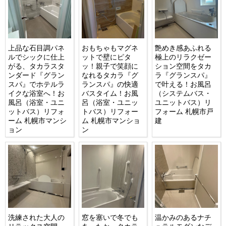
上品な石目調パネ
おもちゃもマグネ
艶めき感あふれる
ルでシックに仕上
ットで壁にピタ
極上のリラクゼー
がる、タカラスタ
ッ！親子で笑顔に
ション空間をタカ
ンダード『グラン
なれるタカラ『グ
ラ『グランスパ』
スパ』でホテルラ
ランスパ』の快適
で叶える！お風呂
イクな浴室へ！お
バスタイム！お風
（システムバス・
風呂（浴室・ユニ
呂（浴室・ユニッ
ユニットバス）リ
ットバス）リフォ
トバス）リフォー
フォーム 札幌市戸
ーム 札幌市マンシ
ム 札幌市マンショ
建
ョン
ン
洗練された大人の
窓を塞いで冬でも
温かみのあるナチ