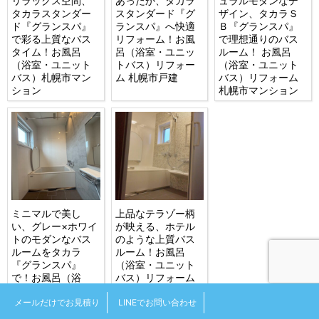
リラックス空間、
あったか、タカラ
ュラルモダンなデ
タカラスタンダー
スタンダード『グ
ザイン、タカラＳ
ド『グランスパ』
ランスパ』へ快適
Ｂ『グランスパ』
で彩る上質なバス
リフォーム！お風
で理想通りのバス
タイム！お風呂
呂（浴室・ユニッ
ルーム！ お風呂
（浴室・ユニット
トバス）リフォー
（浴室・ユニット
バス）札幌市マン
ム 札幌市戸建
バス）リフォーム
ション
札幌市マンション
ミニマルで美し
上品なテラゾー柄
い、グレー×ホワイ
が映える、ホテル
トのモダンなバス
のような上質バス
ルームをタカラ
ルーム！お風呂
『グランスパ』
（浴室・ユニット
で！お風呂（浴
バス）リフォーム
室・ユニットバ
札幌市戸建
メールだけでお見積り
LINEでお問い合わせ
ス）リフォーム 江
別市戸建