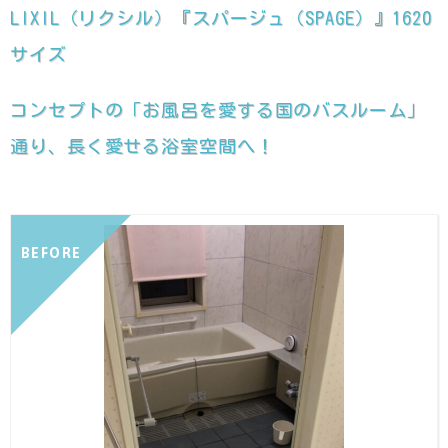
LIXIL（リクシル）『スパージュ（SPAGE）』1620
サイズ
コンセプトの「お風呂を愛する国のバスルーム」
通り、長く愛せる浴室空間へ！
BEFORE