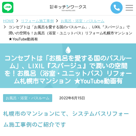
メ
ニ
ュ
HOME
リフォーム施工事例
お風呂・浴室・バスルーム
ー
コンセプトは「お風呂を愛する国のバスルーム」、LIXIL『スパージュ』で
ナ
潤いの空間を！お風呂（浴室・ユニットバス）リフォーム札幌市マンション
ビ
★YouTube動画有
ゲ
ー
シ
コンセプトは「お風呂を愛する国のバスルー
ョ
ン
ム」、LIXIL『スパージュ』で潤いの空間
ボ
を！お風呂（浴室・ユニットバス）リフォー
タ
ム札幌市マンション ★YouTube動画有
ン
お風呂・浴室・バスルーム
2022年6月15日
札幌市のマンションにて、システムバスリフォー
ム施工事例のご紹介です