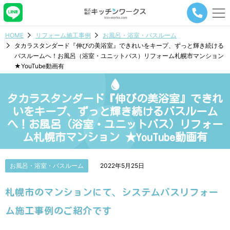
メ
ニ
ュ
HOME
リフォーム施工事例
お風呂・浴室・バスルーム
ー
タカラスタンダード『伸びの美浴室』できれいをキープ、ずっと輝き続ける
ナ
バスルームへ！お風呂（浴室・ユニットバス）リフォーム札幌市マンション
ビ
★YouTube動画有
ゲ
ー
シ
タカラスタンダード『伸びの美浴室』できれ
ョ
ン
いをキープ、ずっと輝き続けるバスルーム
ボ
へ！お風呂（浴室・ユニットバス）リフォー
タ
ム札幌市マンション ★YouTube動画有
ン
お風呂・浴室・バスルーム
2022年5月25日
札幌市のマンションにて、システムバスリフォー
ム施工事例のご紹介です