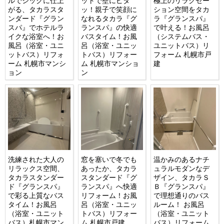
ルでシックに仕上
ットで壁にピタ
極上のリラクゼー
がる、タカラスタ
ッ！親子で笑顔に
ション空間をタカ
ンダード『グラン
なれるタカラ『グ
ラ『グランスパ』
スパ』でホテルラ
ランスパ』の快適
で叶える！お風呂
イクな浴室へ！お
バスタイム！お風
（システムバス・
風呂（浴室・ユニ
呂（浴室・ユニッ
ユニットバス）リ
ットバス）リフォ
トバス）リフォー
フォーム 札幌市戸
ーム 札幌市マンシ
ム 札幌市マンショ
建
ョン
ン
洗練された大人の
窓を塞いで冬でも
温かみのあるナチ
リラックス空間、
あったか、タカラ
ュラルモダンなデ
タカラスタンダー
スタンダード『グ
ザイン、タカラＳ
ド『グランスパ』
ランスパ』へ快適
Ｂ『グランスパ』
で彩る上質なバス
リフォーム！お風
で理想通りのバス
タイム！お風呂
呂（浴室・ユニッ
ルーム！ お風呂
（浴室・ユニット
トバス）リフォー
（浴室・ユニット
バス）札幌市マン
ム 札幌市戸建
バス）リフォーム