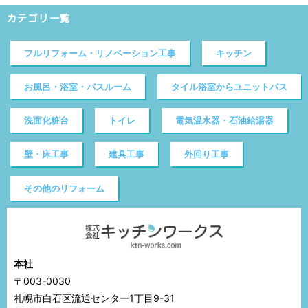
カテゴリ一覧
フルリフォーム・リノベーション工事
キッチン
お風呂・浴室・バスルーム
タイル浴室からユニットバス
洗面化粧台
トイレ
電気温水器・石油給湯器
壁・床工事
建具工事
外回り工事
その他のリフォーム
本社
〒003-0030
札幌市白石区流通センター1丁目9-31