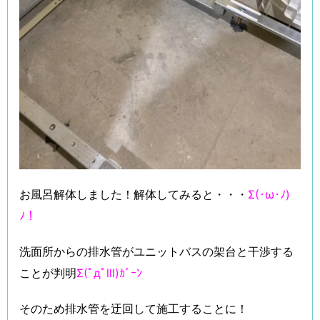
お風呂解体しました！解体してみると・・・
Σ(･ω･ﾉ)
ﾉ！
洗面所からの排水管がユニットバスの架台と干渉する
ことが判明
Σ(ﾟдﾟlll)ｶﾞｰﾝ
そのため排水管を迂回して施工することに！