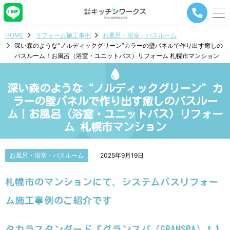
メ
ニ
ュ
HOME
リフォーム施工事例
お風呂・浴室・バスルーム
ー
深い森のような“ノルディックグリーン”カラーの壁パネルで作り出す癒しの
ナ
バスルーム！お風呂（浴室・ユニットバス）リフォーム 札幌市マンション
ビ
ゲ
ー
深い森のような“ノルディックグリーン”カ
シ
ョ
ラーの壁パネルで作り出す癒しのバスルー
ン
ム！お風呂（浴室・ユニットバス）リフォー
ボ
ム 札幌市マンション
タ
ン
お風呂・浴室・バスルーム
2025年9月19日
札幌市のマンションにて、システムバスリフォー
ム施工事例のご紹介です
タカラスタンダード『グランスパ（GRANSPA）』1