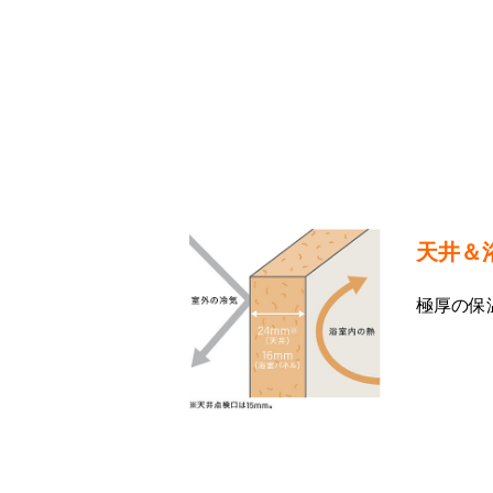
天井＆
極厚の保