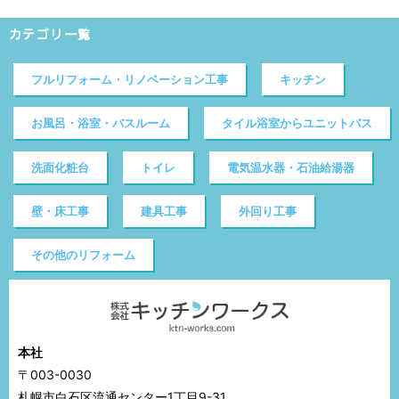
カテゴリ一覧
フルリフォーム・リノベーション工事
キッチン
お風呂・浴室・バスルーム
タイル浴室からユニットバス
洗面化粧台
トイレ
電気温水器・石油給湯器
壁・床工事
建具工事
外回り工事
その他のリフォーム
本社
〒003-0030
札幌市白石区流通センター1丁目9-31