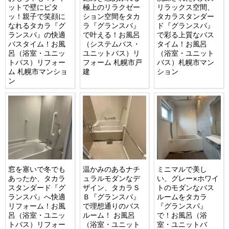
ットで壁にピタ
極上のリラクゼー
リラックス空間、
ッ！親子で笑顔に
ション空間をタカ
タカラスタンダー
なれるタカラ『グ
ラ『グランスパ』
ド『グランスパ』
ランスパ』の快適
で叶える！お風呂
で彩る上質なバス
バスタイム！お風
（システムバス・
タイム！お風呂
呂（浴室・ユニッ
ユニットバス）リ
（浴室・ユニット
トバス）リフォー
フォーム 札幌市戸
バス）札幌市マン
ム 札幌市マンショ
建
ション
ン
窓を塞いで冬でも
温かみのあるナチ
ミニマルで美し
あったか、タカラ
ュラルモダンなデ
い、グレー×ホワイ
スタンダード『グ
ザイン、タカラＳ
トのモダンなバス
ランスパ』へ快適
Ｂ『グランスパ』
ルームをタカラ
リフォーム！お風
で理想通りのバス
『グランスパ』
呂（浴室・ユニッ
ルーム！ お風呂
で！お風呂（浴
トバス）リフォー
（浴室・ユニット
室・ユニットバ