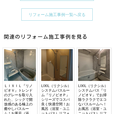
リフォーム施工事例一覧へ戻る
関連のリフォーム施工事例を見る
ＬＩＸＩＬ『リノ
LIXIL（リクシル）
LIXIL（リクシル）
ビオＶ』トレンド
システムバスルー
システムバス『リ
のグレーを取り入
ム『リノビオＰ』
ノビオＶ』でお掃
れた、シックで開
シリーズでコスパ
除ラクラクでエコ
放感のある極上の
良く快適空間！お
なバスルームへ！
癒やしバスルー
風呂（浴室・ユニ
お風呂（浴室・ユ
ム！お風呂（浴
ットバス）リフォ
ニットバス）リフ