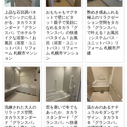
上品な石目調パネ
おもちゃもマグネ
艶めき感あふれる
ルでシックに仕上
ットで壁にピタ
極上のリラクゼー
がる、タカラスタ
ッ！親子で笑顔に
ション空間をタカ
ンダード『グラン
なれるタカラ『グ
ラ『グランスパ』
スパ』でホテルラ
ランスパ』の快適
で叶える！お風呂
イクな浴室へ！お
バスタイム！お風
（システムバス・
風呂（浴室・ユニ
呂（浴室・ユニッ
ユニットバス）リ
ットバス）リフォ
トバス）リフォー
フォーム 札幌市戸
ーム 札幌市マンシ
ム 札幌市マンショ
建
ョン
ン
洗練された大人の
窓を塞いで冬でも
温かみのあるナチ
リラックス空間、
あったか、タカラ
ュラルモダンなデ
タカラスタンダー
スタンダード『グ
ザイン、タカラＳ
ド『グランスパ』
ランスパ』へ快適
Ｂ『グランスパ』