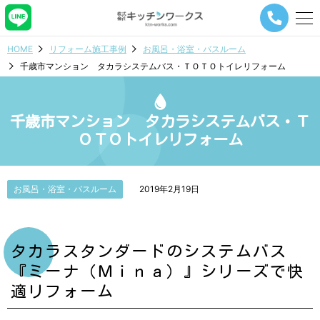
メ
ニ
ュ
HOME
リフォーム施工事例
お風呂・浴室・バスルーム
ー
千歳市マンション タカラシステムバス・ＴＯＴＯトイレリフォーム
ナ
ビ
ゲ
ー
千歳市マンション タカラシステムバス・Ｔ
シ
ＯＴＯトイレリフォーム
ョ
ン
ボ
タ
お風呂・浴室・バスルーム
2019年2月19日
ン
タカラスタンダードのシステムバス
『ミーナ（Ｍｉｎａ）』シリーズで快
適リフォーム