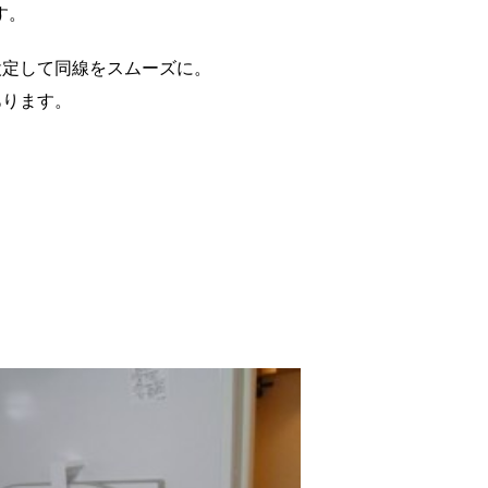
す。
設定して同線をスムーズに。
あります。