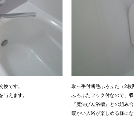
交換です。
取っ手付断熱ふろふた（2枚
を与えます。
ふろふたフック付なので、収
『魔法びん浴槽』との組み合
暖かい入浴が楽しめる様にな