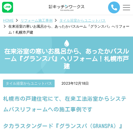
メ
ニ
ュ
HOME
リフォーム施工事例
タイル浴室からユニットバス
ー
在来浴室の寒いお風呂から、あったかバスルーム『グランスパ』へリフォー
ナ
ム！札幌市戸建
ビ
ゲ
ー
在来浴室の寒いお風呂から、あったかバスル
シ
ョ
ーム『グランスパ』へリフォーム！札幌市戸
ン
建
ボ
タ
ン
タイル浴室からユニットバス
2023年12月18日
札幌市の戸建住宅にて、在来工法浴室からシステ
ムバスリフォームへの施工事例です
タカラスタンダード『グランスパ（GRANSPA）』