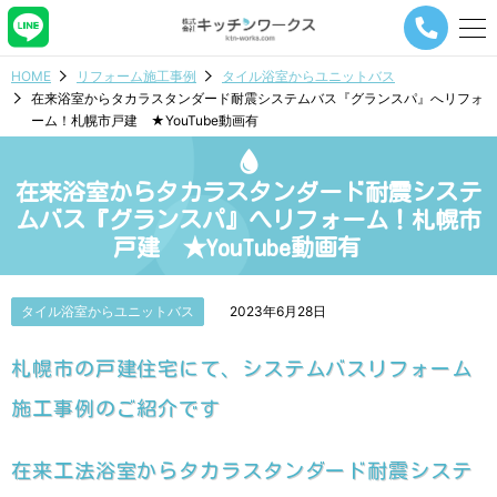
メ
ニ
ュ
HOME
リフォーム施工事例
タイル浴室からユニットバス
ー
在来浴室からタカラスタンダード耐震システムバス『グランスパ』へリフォ
ナ
ーム！札幌市戸建 ★YouTube動画有
ビ
ゲ
ー
在来浴室からタカラスタンダード耐震システ
シ
ョ
ムバス『グランスパ』へリフォーム！札幌市
ン
戸建 ★YouTube動画有
ボ
タ
ン
タイル浴室からユニットバス
2023年6月28日
札幌市の戸建住宅にて、システムバスリフォーム
施工事例のご紹介です
在来工法浴室からタカラスタンダード耐震システ