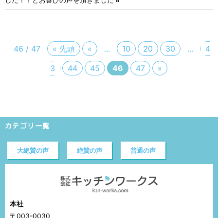
46 / 47
« 先頭
«
...
10
20
30
...
4
3
44
45
46
47
»
カテゴリ一覧
大絶賛の声
絶賛の声
普通の声
本社
〒003-0030