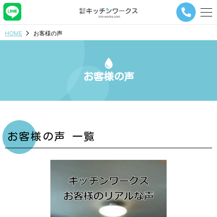
メ
ニ
ュ
HOME
お客様の声
ー
ナ
ビ
ゲ
お客様の声
ー
シ
ョ
ン
ボ
タ
ン
お客様の声 一覧