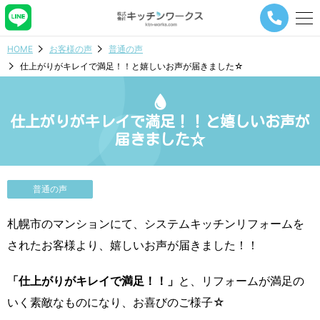
メ
ニ
ュ
HOME
お客様の声
普通の声
ー
仕上がりがキレイで満足！！と嬉しいお声が届きました☆
ナ
ビ
ゲ
ー
仕上がりがキレイで満足！！と嬉しいお声が
シ
届きました☆
ョ
ン
ボ
タ
普通の声
ン
札幌市のマンションにて、システムキッチンリフォームを
されたお客様より、嬉しいお声が届きました！！
「仕上がりがキレイで満足！！」
と、リフォームが満足の
いく素敵なものになり、お喜びのご様子☆