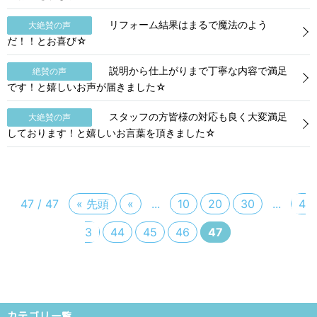
リフォーム結果はまるで魔法のよう
大絶賛の声
だ！！とお喜び☆
説明から仕上がりまで丁寧な内容で満足
絶賛の声
です！と嬉しいお声が届きました☆
スタッフの方皆様の対応も良く大変満足
大絶賛の声
しております！と嬉しいお言葉を頂きました☆
47 / 47
« 先頭
«
...
10
20
30
...
4
3
44
45
46
47
カテゴリ一覧