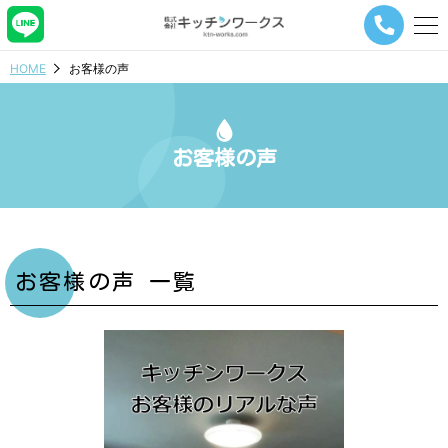
メ
ニ
ュ
HOME
お客様の声
ー
ナ
ビ
ゲ
お客様の声
ー
シ
ョ
ン
ボ
タ
ン
お客様の声 一覧