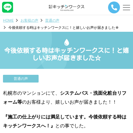
メ
ニ
ュ
HOME
お客様の声
普通の声
ー
今後依頼する時はキッチンワークスに！と嬉しいお声が届きました☆
ナ
ビ
ゲ
ー
今後依頼する時はキッチンワークスに！と嬉
シ
しいお声が届きました☆
ョ
ン
ボ
タ
普通の声
ン
札幌市のマンションにて、
システムバス・洗面化粧台リフ
ォーム等
のお客様より、嬉しいお声が届きました！！
『施工の仕上がりには満足しています。今後依頼する時は
キッチンワークスへ！』
との事でした。