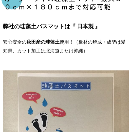
０ｃｍ×１８０ｃｍまで対応可能
弊社の珪藻土バスマットは『 日本製 』
安心安全の
秋田産の珪藻土
使用！（板材の焼成・成型は愛
知県、カット加工は北海道または沖縄）