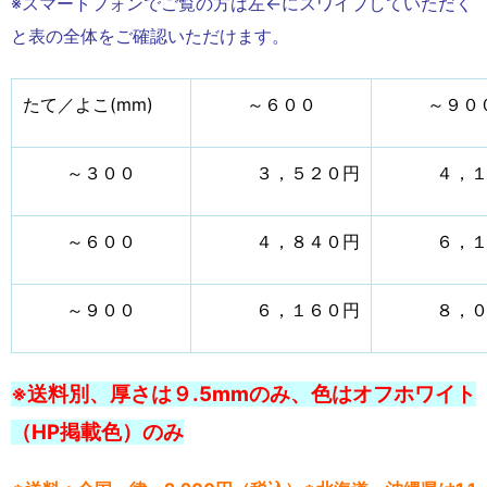
※スマートフォンでご覧の方は左←にスワイプしていただく
と表の全体をご確認いただけます。
たて／よこ(mm)
～６００
～９０
～３００
３，５２０円
４，
～６００
４，８４０円
６，
～９００
６，１６０円
８，
※送料別、厚さは９.5mmのみ、色はオフホワイト
（HP掲載色）のみ