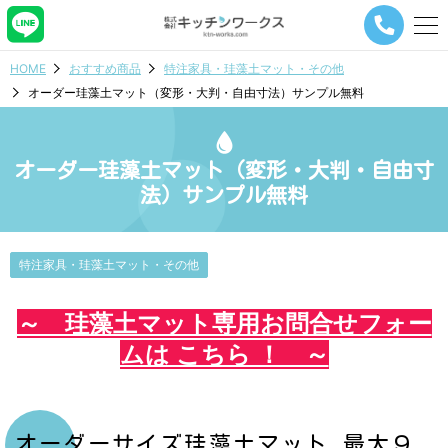
メ
ニ
ュ
HOME
おすすめ商品
特注家具・珪藻土マット・その他
ー
オーダー珪藻土マット（変形・大判・自由寸法）サンプル無料
ナ
ビ
ゲ
ー
オーダー珪藻土マット（変形・大判・自由寸
シ
法）サンプル無料
ョ
ン
ボ
タ
特注家具・珪藻土マット・その他
ン
～ 珪藻土マット専用お問合せフォー
ムは こちら ！ ～
オーダーサイズ珪藻土マット 最大９