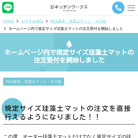
メ
ニ
ュ
HOME
おすすめ商品
特注家具・珪藻土マット・その他
ー
ホームページ内で規定サイズ珪藻土マットの注文受付を開始しました
ナ
ビ
ゲ
ー
ホームページ内で規定サイズ珪藻土マットの
シ
注文受付を開始しました
ョ
ン
ボ
タ
特注家具・珪藻土マット・その他
ン
規定サイズ珪藻土マットの注文を直接
行えるようになりました！！
この度、オーダー珪藻土マットだけでなく規定サイズの珪