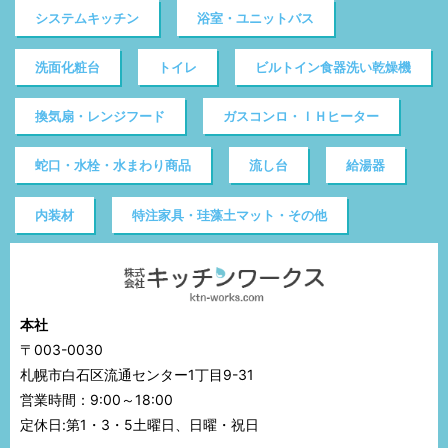
システムキッチン
浴室・ユニットバス
洗面化粧台
トイレ
ビルトイン食器洗い乾燥機
換気扇・レンジフード
ガスコンロ・ＩＨヒーター
蛇口・水栓・水まわり商品
流し台
給湯器
内装材
特注家具・珪藻土マット・その他
本社
〒003-0030
札幌市白石区流通センター1丁目9-31
営業時間：9:00～18:00
定休日:第1・3・5土曜日、日曜・祝日