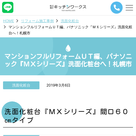
メ
ニ
ュ
HOME
リフォーム施工事例
洗面化粧台
ー
マンションフルリフォームＵＴ編、パナソニック『ＭＸシリーズ』洗面化粧
ナ
台へ！札幌市
ビ
ゲ
ー
シ
マンションフルリフォームＵＴ編、パナソニ
ョ
ック『ＭＸシリーズ』洗面化粧台へ！札幌市
ン
ボ
タ
ン
洗面化粧台
2019年3月6日
洗面化粧台『ＭＸシリーズ』間口６０
㎝タイプ