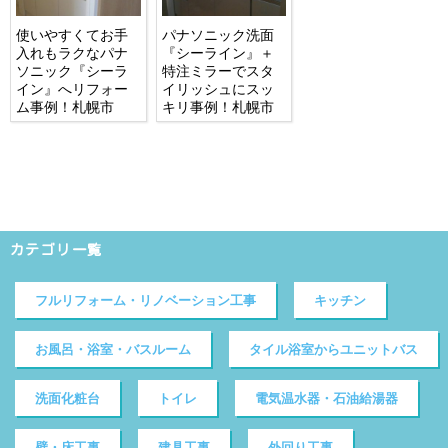
使いやすくてお手
パナソニック洗面
入れもラクなパナ
『シーライン』＋
ソニック『シーラ
特注ミラーでスタ
イン』へリフォー
イリッシュにスッ
ム事例！札幌市
キリ事例！札幌市
カテゴリ一覧
フルリフォーム・リノベーション工事
キッチン
お風呂・浴室・バスルーム
タイル浴室からユニットバス
洗面化粧台
トイレ
電気温水器・石油給湯器
壁・床工事
建具工事
外回り工事