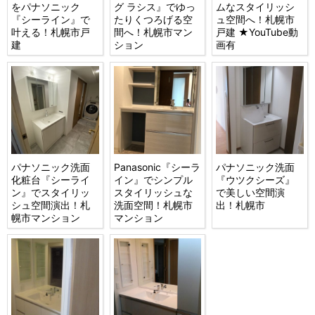
をパナソニック
グ ラシス』でゆっ
ムなスタイリッシ
『シーライン』で
たりくつろげる空
ュ空間へ！札幌市
叶える！札幌市戸
間へ！札幌市マン
戸建 ★YouTube動
建
ション
画有
パナソニック洗面
Panasonic『シーラ
パナソニック洗面
化粧台『シーライ
イン』でシンプル
『ウツクシーズ』
ン』でスタイリッ
スタイリッシュな
で美しい空間演
シュ空間演出！札
洗面空間！札幌市
出！札幌市
幌市マンション
マンション