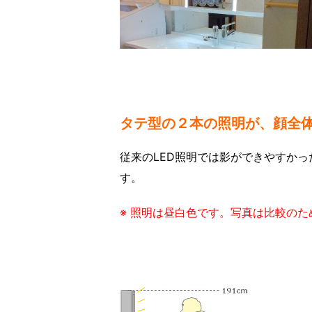
タテ型の２本の照明が、顔全
従来のLED照明では影ができやすか
す。
※ 照明は昼白色です。写真は比較の