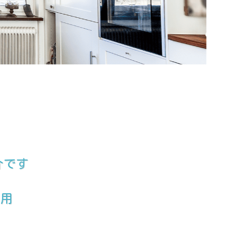
介です
採用