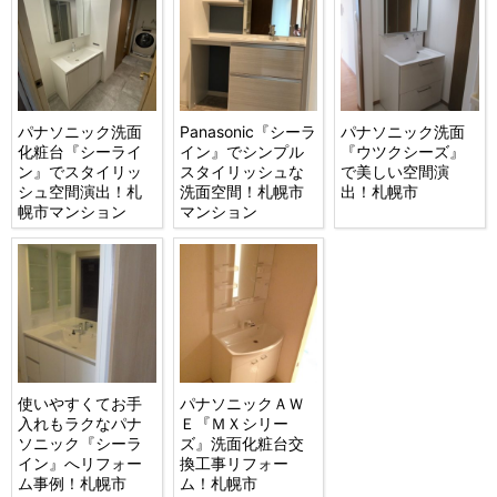
パナソニック洗面
Panasonic『シーラ
パナソニック洗面
化粧台『シーライ
イン』でシンプル
『ウツクシーズ』
ン』でスタイリッ
スタイリッシュな
で美しい空間演
シュ空間演出！札
洗面空間！札幌市
出！札幌市
幌市マンション
マンション
使いやすくてお手
パナソニックＡＷ
入れもラクなパナ
Ｅ『ＭＸシリー
ソニック『シーラ
ズ』洗面化粧台交
イン』へリフォー
換工事リフォー
ム事例！札幌市
ム！札幌市