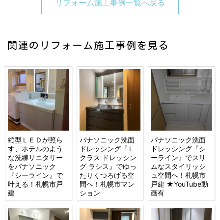
リフォーム施工事例一覧へ戻る
関連のリフォーム施工事例を見る
縦型ＬＥＤが照ら
パナソニック洗面
パナソニック洗面
す、ホテルのよう
ドレッシング『Ｌ
ドレッシング『シ
な洗練サニタリー
クラス ドレッシン
ーライン』でスリ
をパナソニック
グ ラシス』でゆっ
ムなスタイリッシ
『シーライン』で
たりくつろげる空
ュ空間へ！札幌市
叶える！札幌市戸
間へ！札幌市マン
戸建 ★YouTube動
建
ション
画有