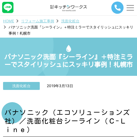
メ
ニ
ュ
HOME
リフォーム施工事例
洗面化粧台
ー
パナソニック洗面『シーライン』＋特注ミラーでスタイリッシュにスッキリ
ナ
事例！札幌市
ビ
ゲ
ー
シ
パナソニック洗面『シーライン』＋特注ミラ
ョ
ーでスタイリッシュにスッキリ事例！札幌市
ン
ボ
タ
ン
洗面化粧台
2019年3月13日
パナソニック（エコソリューションズ
社）／洗面化粧台シーライン（Ｃ-Ｌ
ｉｎｅ）