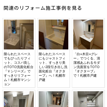
関連のリフォーム施工事例を見る
限られたスペース
限られたスペース
「白×木目×グレ
でもぴったりフィ
にもジャストフィ
ー」でつくる、清
ット、コスパ良し
ット、すっきり美
潔感あふれるモダ
のTOTO洗面化粧台
しい2段引き出し洗
ン洗面室をTOTO
『Ｖシリーズ』で
面化粧台『オクタ
『オクターブ』
すっきりリフォー
ーブ』へ！札幌市
で！札幌市戸建
ム！札幌市マンシ
戸建
ョン