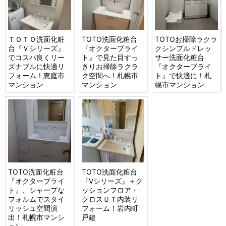
ＴＯＴＯ洗面化粧
TOTO洗面化粧台
TOTOお掃除ラクラ
台『Ｖシリーズ』
『オクターブライ
クシンプルドレッ
でコスパ良くリー
ト』で見た目すっ
サー洗面化粧台
ズナブルに快適リ
きりお掃除ラクラ
『オクターブライ
フォーム！恵庭市
ク空間へ！札幌市
ト』で快適に！札
マンション
マンション
幌市マンション
TOTO洗面化粧台
TOTO洗面化粧台
『オクターブライ
『Vシリーズ』＋ク
ト』、シャープな
ッションフロア・
フォルムでスタイ
クロスＵＴ内装リ
リッシュ空間演
フォーム！岩内町
出！札幌市マンシ
戸建