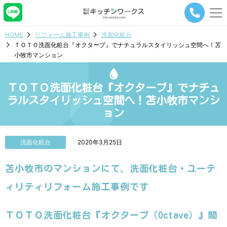
メ
ニ
ュ
HOME
リフォーム施工事例
洗面化粧台
ー
ＴＯＴＯ洗面化粧台『オクターブ』でナチュラルスタイリッシュ空間へ！苫
ナ
小牧市マンション
ビ
ゲ
ー
ＴＯＴＯ洗面化粧台『オクターブ』でナチュ
シ
ョ
ラルスタイリッシュ空間へ！苫小牧市マンシ
ン
ョン
ボ
タ
ン
洗面化粧台
2020年3月25日
苫小牧市のマンションにて、洗面化粧台・ユーテ
ィリティリフォーム施工事例です
ＴＯＴＯ洗面化粧台『オクターブ（Octave）』間