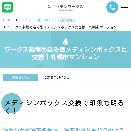
メ
ニ
ュ
HOME
リフォーム施工事例
洗面化粧台
ー
ワークス製埋め込み型メディシンボックスに交換！札幌市マンション
ナ
ビ
ゲ
ー
ワークス製埋め込み型メディシンボックスに
シ
交換！札幌市マンション
ョ
ン
ボ
タ
洗面化粧台
2019年6月13日
ン
メディシンボックス交換で印象も明る
く！
ぴかぴかの洗面収納で、洗面化粧台も新品のよう