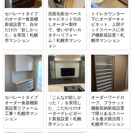
セパレートタイプ
洗面化粧台ベース
トイレカウンター
のオーダー食器棚
キャビネット引出
下にオーダーキャ
新規設置で、自分
しオーダー製作
ビネット、上部デ
だけの「欲しかっ
で、使いやすいカ
ッドスペースに吊
た」を実現！札幌
タチへリフォー
戸棚新規設置！札
市マンション
ム！札幌市マンシ
幌市マンション
ョン
セパレートタイプ
「こんなの欲しか
オーダーワードロ
オーダー食器棚新
った！」を実現し
ーブ、ブラケット
規設置リフォーム
た、こだわりのオ
棚板収納新規設置
工事！札幌市マン
ーダーテレビボー
で限りあるスペー
ション
ド新規設置！札幌
スを最大限活用！
市マンション
札幌市マンション