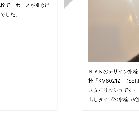
水栓で、ホースが引き出
望でした。
ＫＶＫのデザイン水栓
栓『KM8021ZT（SE
スタイリッシュですっ
出しタイプの水栓（蛇