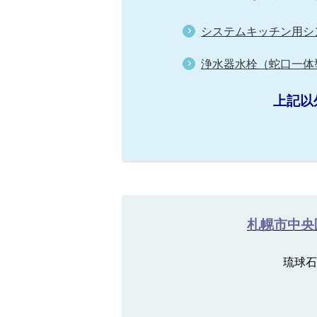
システムキッチン用シ
浄水器水栓（蛇口一体
上記以
札幌市中央
琉球石