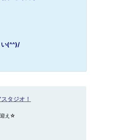
^^)/
アスタジオ！
出迎え☆