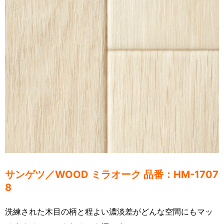
サンゲツ／
WOOD ミラオーク 品番：HM-1707
8
洗練された木目の柄と程よい濃淡差がどんな空間にもマッ