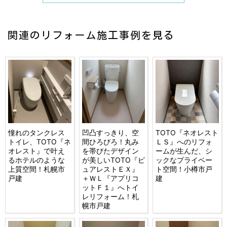
関連のリフォーム施工事例を見る
憧れのタンクレス
凹凸すっきり、空
TOTO『ネオレスト
トイレ、TOTO『ネ
間ひろびろ！丸み
ＬＳ』へのリフォ
オレスト』で叶え
を帯びたデザイン
ームが生んだ、シ
るホテルのような
が美しいTOTO『ピ
ックなプライベー
上質空間！札幌市
ュアレストＥＸ』
ト空間！小樽市戸
戸建
＋ＷＬ『アプリコ
建
ットＦ１』へトイ
レリフォーム！札
幌市戸建