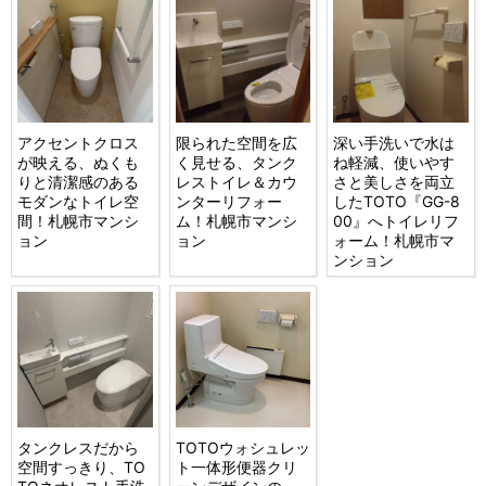
アクセントクロス
限られた空間を広
深い手洗いで水は
が映える、ぬくも
く見せる、タンク
ね軽減、使いやす
りと清潔感のある
レストイレ＆カウ
さと美しさを両立
モダンなトイレ空
ンターリフォー
したTOTO『GG-8
間！札幌市マンシ
ム！札幌市マンシ
00』へトイレリフ
ョン
ョン
ォーム！札幌市マ
ンション
タンクレスだから
TOTOウォシュレッ
空間すっきり、TO
ト一体形便器クリ