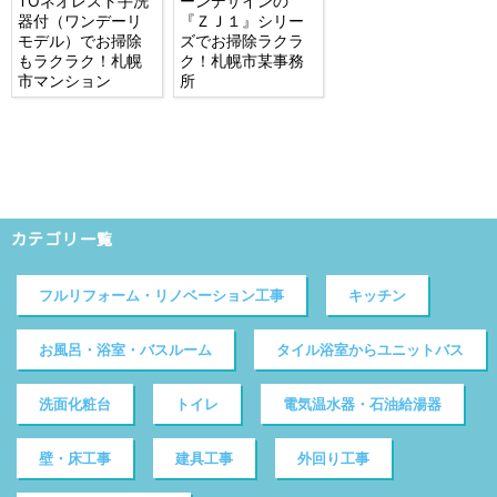
TOネオレスト手洗
ーンデザインの
器付（ワンデーリ
『ＺＪ１』シリー
モデル）でお掃除
ズでお掃除ラクラ
もラクラク！札幌
ク！札幌市某事務
市マンション
所
カテゴリ一覧
フルリフォーム・リノベーション工事
キッチン
お風呂・浴室・バスルーム
タイル浴室からユニットバス
洗面化粧台
トイレ
電気温水器・石油給湯器
壁・床工事
建具工事
外回り工事