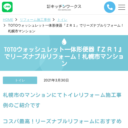
メ
ニ
ュ
HOME
リフォーム施工事例
トイレ
ー
TOTOウォッシュレット一体形便器『ＺＲ１』でリーズナブルリフォーム！
ナ
札幌市マンション
ビ
ゲ
ー
TOTOウォッシュレット一体形便器『ＺＲ１』
シ
ョ
でリーズナブルリフォーム！札幌市マンショ
ン
ン
ボ
タ
ン
トイレ
2021年3月30日
札幌市のマンションにてトイレリフォーム施工事
例のご紹介です
コスパ最高！リーズナブルリフォームにおすすめ