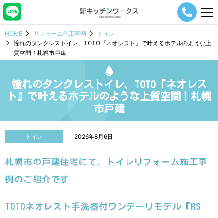
メ
ニ
ュ
HOME
リフォーム施工事例
トイレ
ー
憧れのタンクレストイレ、TOTO『ネオレスト』で叶えるホテルのような上
ナ
質空間！札幌市戸建
ビ
ゲ
ー
憧れのタンクレストイレ、TOTO『ネオレス
シ
ョ
ト』で叶えるホテルのような上質空間！札幌
ン
市戸建
ボ
タ
ン
トイレ
2026年8月6日
札幌市の戸建住宅にて、トイレリフォーム施工事
例のご紹介です
TOTOネオレスト手洗器付ワンデーリモデル『RS