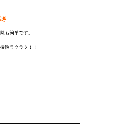
拭き
掃除も簡単です。
お掃除ラクラク！！