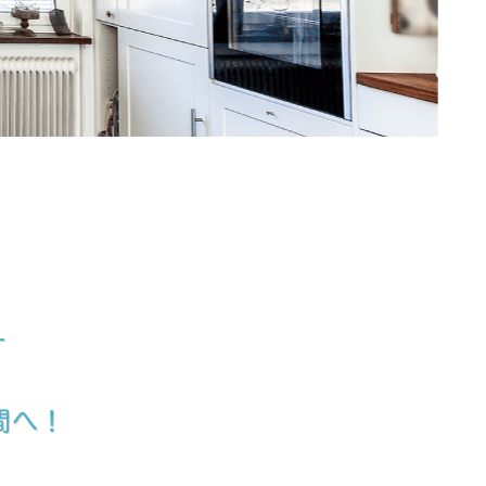
す
間へ！