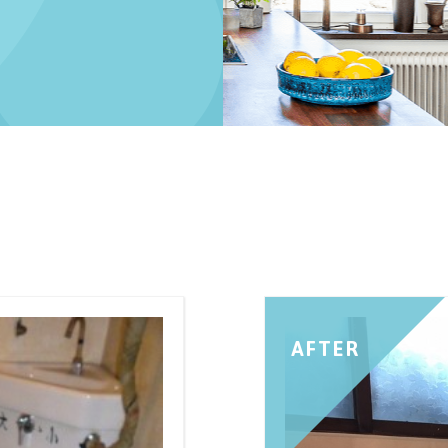
日
AFTER