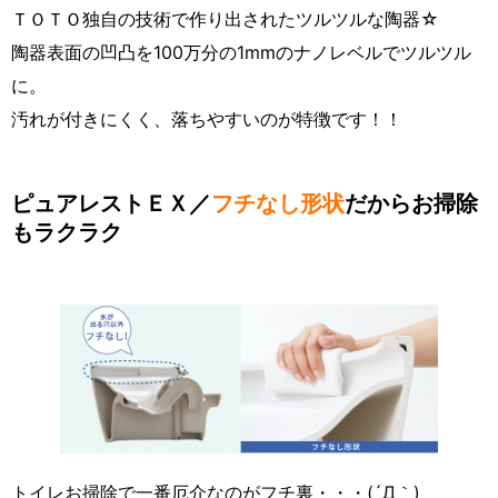
ＴＯＴＯ独自の技術で作り出されたツルツルな陶器☆
陶器表面の凹凸を100万分の1mmのナノレベルでツルツル
に。
汚れが付きにくく、落ちやすいのが特徴です！！
ピュアレストＥＸ／
フチなし形状
だからお掃除
もラクラク
トイレお掃除で一番厄介なのがフチ裏・・・(´Д｀)