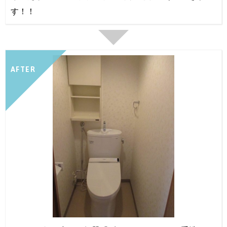
す！！
AFTER