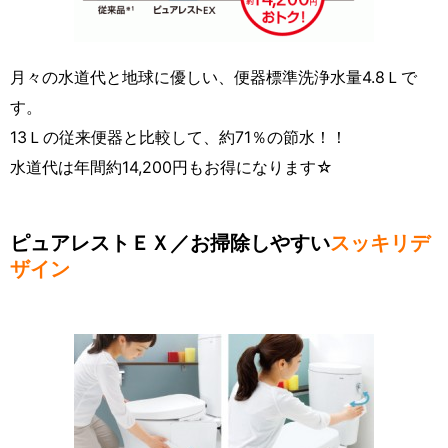
月々の水道代と地球に優しい、便器標準洗浄水量4.8Ｌで
す。
13Ｌの従来便器と比較して、約71％の節水！！
水道代は年間約14,200円もお得になります☆
ピュアレストＥＸ／お掃除しやすい
スッキリデ
ザイン