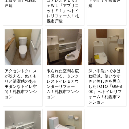
上質空間！札幌市
ュアレストＥＸ』
ト空間！小樽市戸
戸建
＋ＷＬ『アプリコ
建
ットＦ１』へトイ
レリフォーム！札
幌市戸建
アクセントクロス
限られた空間を広
深い手洗いで水は
が映える、ぬくも
く見せる、タンク
ね軽減、使いやす
りと清潔感のある
レストイレ＆カウ
さと美しさを両立
モダンなトイレ空
ンターリフォー
したTOTO『GG-8
間！札幌市マンシ
ム！札幌市マンシ
00』へトイレリフ
ョン
ョン
ォーム！札幌市マ
ンション