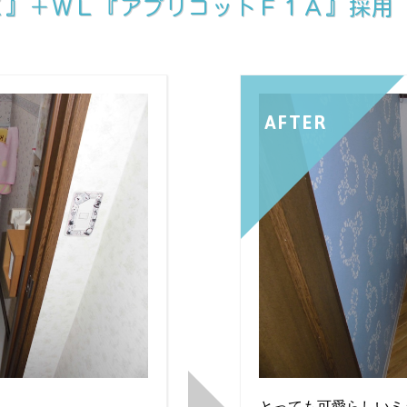
ＥＸ』＋ＷＬ『アプリコットＦ１Ａ』採用
AFTER
とっても可愛らしいミ