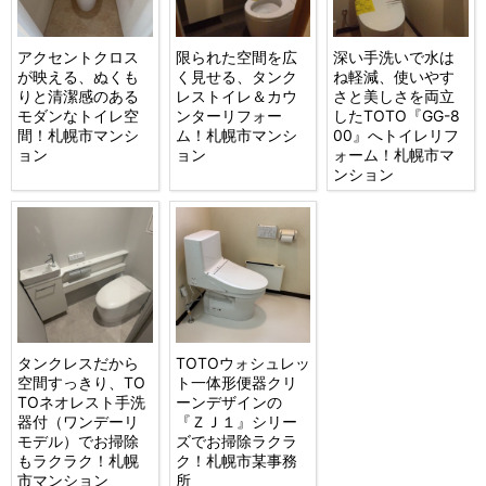
アクセントクロス
限られた空間を広
深い手洗いで水は
が映える、ぬくも
く見せる、タンク
ね軽減、使いやす
りと清潔感のある
レストイレ＆カウ
さと美しさを両立
モダンなトイレ空
ンターリフォー
したTOTO『GG-8
間！札幌市マンシ
ム！札幌市マンシ
00』へトイレリフ
ョン
ョン
ォーム！札幌市マ
ンション
タンクレスだから
TOTOウォシュレッ
空間すっきり、TO
ト一体形便器クリ
TOネオレスト手洗
ーンデザインの
器付（ワンデーリ
『ＺＪ１』シリー
モデル）でお掃除
ズでお掃除ラクラ
もラクラク！札幌
ク！札幌市某事務
市マンション
所