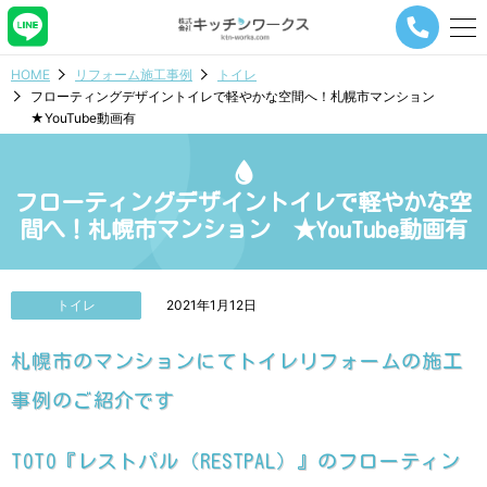
メ
ニ
ュ
HOME
リフォーム施工事例
トイレ
ー
フローティングデザイントイレで軽やかな空間へ！札幌市マンション
ナ
★YouTube動画有
ビ
ゲ
ー
シ
フローティングデザイントイレで軽やかな空
ョ
間へ！札幌市マンション ★YouTube動画有
ン
ボ
タ
ン
トイレ
2021年1月12日
札幌市のマンションにてトイレリフォームの施工
事例のご紹介です
TOTO『レストパル（RESTPAL）』のフローティン