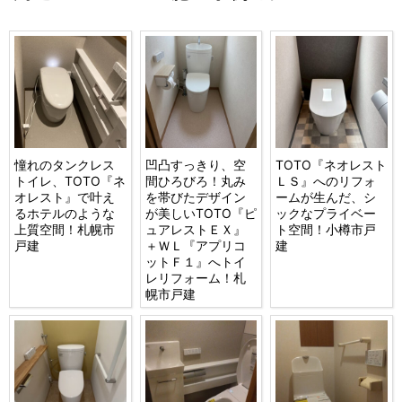
憧れのタンクレス
凹凸すっきり、空
TOTO『ネオレスト
トイレ、TOTO『ネ
間ひろびろ！丸み
ＬＳ』へのリフォ
オレスト』で叶え
を帯びたデザイン
ームが生んだ、シ
るホテルのような
が美しいTOTO『ピ
ックなプライベー
上質空間！札幌市
ュアレストＥＸ』
ト空間！小樽市戸
戸建
＋ＷＬ『アプリコ
建
ットＦ１』へトイ
レリフォーム！札
幌市戸建