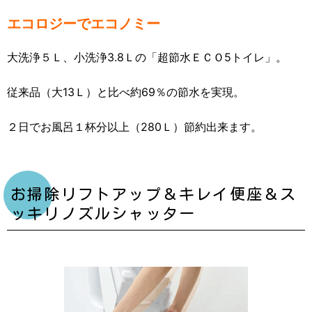
エコロジーでエコノミー
大洗浄５Ｌ、小洗浄3.8Ｌの「超節水ＥＣＯ5トイレ」。
従来品（大13Ｌ）と比べ約69％の節水を実現。
２日でお風呂１杯分以上（280Ｌ）節約出来ます。
お掃除リフトアップ＆キレイ便座＆ス
ッキリノズルシャッター