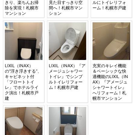
きり、楽ちんお掃
見た目すっきり空
ルにトイレリフォ
除を実現！札幌市
間へ！札幌市マン
ーム！札幌市戸建
マンション
ション
LIXIL（INAX）
LIXIL（INAX）『ア
充実のキレイ機能
の“浮き浮きする”、
メージュシャワー
＆ベーシックな快
キャビネット付
トイレ』でシンプ
適機能のLIXIL（IN
「フロートトイ
ルトイレリフォー
AX）『アメージュ
レ」でホテルライ
ム！札幌市戸建
シャワートイレ』
ク演出！札幌市戸
へリフォーム！札
建
幌市マンション