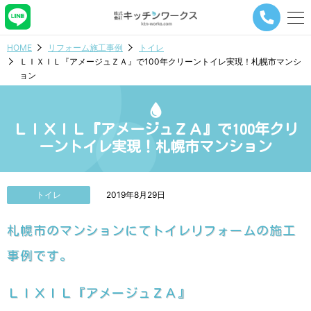
メ
ニ
ュ
HOME
リフォーム施工事例
トイレ
ー
ＬＩＸＩＬ『アメージュＺＡ』で100年クリーントイレ実現！札幌市マンシ
ナ
ョン
ビ
ゲ
ー
シ
ＬＩＸＩＬ『アメージュＺＡ』で100年クリ
ョ
ーントイレ実現！札幌市マンション
ン
ボ
タ
ン
トイレ
2019年8月29日
札幌市のマンションにてトイレリフォームの施工
事例です。
ＬＩＸＩＬ『アメージュＺＡ』
