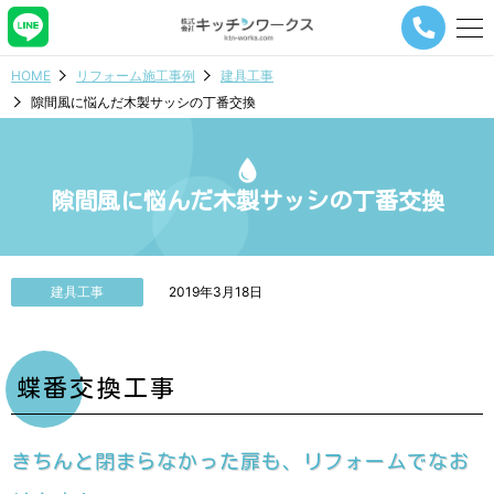
メ
ニ
ュ
HOME
リフォーム施工事例
建具工事
ー
隙間風に悩んだ木製サッシの丁番交換
ナ
ビ
ゲ
ー
シ
隙間風に悩んだ木製サッシの丁番交換
ョ
ン
ボ
タ
建具工事
2019年3月18日
ン
蝶番交換工事
きちんと閉まらなかった扉も、リフォームでなお