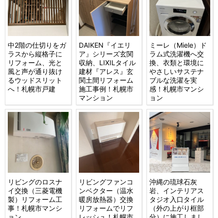
中2階の仕切りをガ
DAIKEN『イエリ
ミーレ（Miele）ド
ラスから縦格子に
ア』シリーズ玄関
ラム式洗濯機へ交
リフォーム、光と
収納、LIXILタイル
換、衣類と環境に
風と声が通り抜け
建材『アレス』玄
やさしいサステナ
るウッドスリット
関土間リフォーム
ブルな洗濯を実
へ！札幌市戸建
施工事例！札幌市
感！札幌市マンシ
マンション
ョン
リビングのロスナ
リビングファンコ
沖縄の琉球石灰
イ交換（三菱電機
ンベクター（温水
岩、インテリアス
製）リフォーム工
暖房放熱器）交換
タジオ入口タイル
事！札幌市マンシ
リフォームでリフ
（外の上がり框部
ョン
レッシュ！札幌市
分）に施工しまし