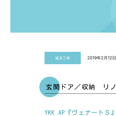
2019年2月12
建具工事
玄関ドア／収納 リ
YKK AP『ヴェナー