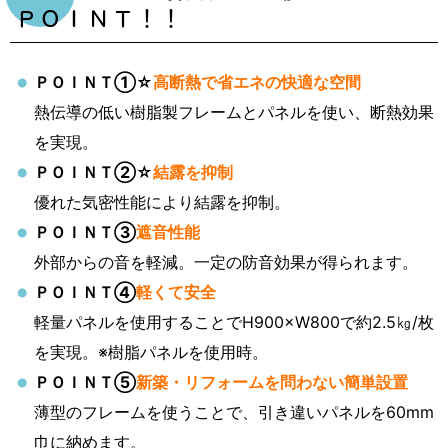
ＰＯＩＮＴ！！
ＰＯＩＮＴ①☆
高断熱で省エネの快適な空間
熱伝導の低い樹脂製フレームとパネルを使い、断熱効果
を実現。
ＰＯＩＮＴ②☆
結露を抑制
優れた気密性能により結露を抑制。
ＰＯＩＮＴ③
遮音性能
外部からの音を軽減。一定の防音効果が得られます。
ＰＯＩＮＴ④
軽くて安全
軽量パネルを使用することでH900×W800で約2.5㎏/枚
を実現。※樹脂パネルを使用時。
ＰＯＩＮＴ⑤
新築・リフォームを問わない簡単設置
薄型のフレームを使うことで、引き違いパネルを60mm
巾に納めます。