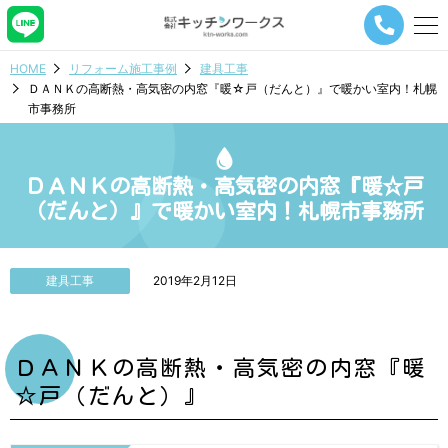
メ
ニ
ュ
HOME
リフォーム施工事例
建具工事
ー
ＤＡＮＫの高断熱・高気密の内窓『暖☆戸（だんと）』で暖かい室内！札幌
ナ
市事務所
ビ
ゲ
ー
シ
ＤＡＮＫの高断熱・高気密の内窓『暖☆戸
ョ
（だんと）』で暖かい室内！札幌市事務所
ン
ボ
タ
ン
建具工事
2019年2月12日
ＤＡＮＫの高断熱・高気密の内窓『暖
☆戸（だんと）』