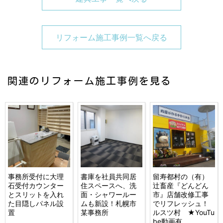
リフォーム施工事例一覧へ戻る
関連のリフォーム施工事例を見る
事務所受付に大理
書庫を社員共同居
留寿都村の（有）
石受付カウンター
住スペースへ、洗
辻畜産『どんどん
とスリットを入れ
面・シャワールー
市』店舗改修工事
た目隠しパネル設
ムも新設！札幌市
でリフレッシュ！
置
某事務所
ルスツ村 ★YouTu
be動画有